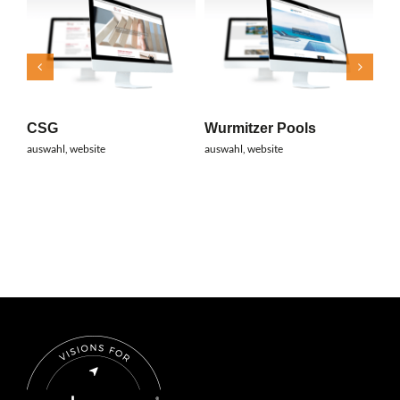
na
web
CSG
Wurmitzer Pools
auswahl
,
website
auswahl
,
website