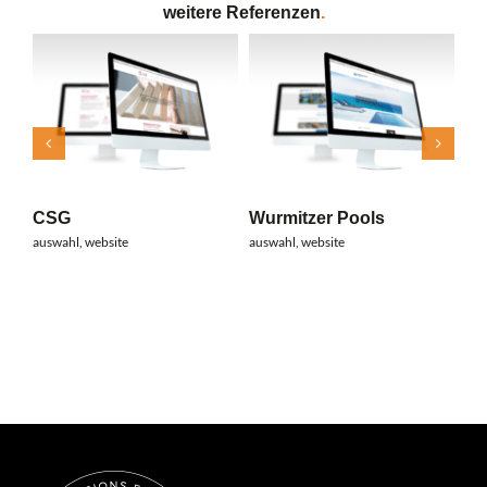
weitere Referenzen
.
na
web
Wurmitzer Pools
CSG
auswahl
,
website
auswahl
,
website