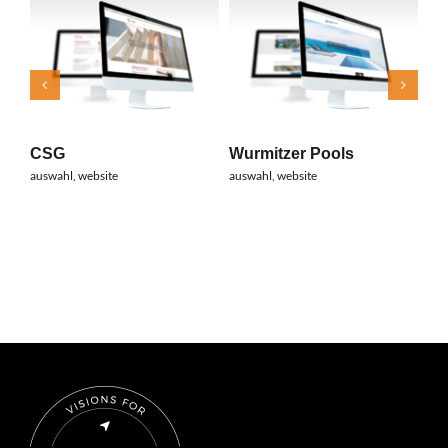
na
web
Wurmitzer Pools
CSG
auswahl
,
website
auswahl
,
website