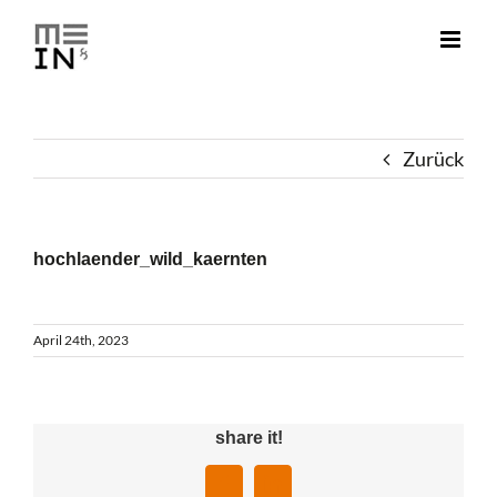
Zum
Inhalt
springen
Zurück
hochlaender_wild_kaernten
April 24th, 2023
share it!
Facebook
LinkedIn